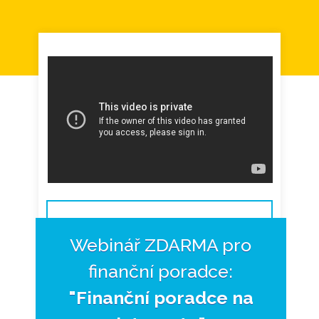
Webinář ZDARMA pro
finanční poradce:
"Finanční poradce na