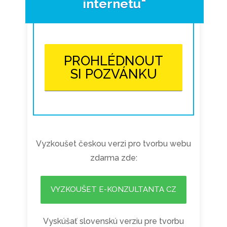
internetu"
PROHLÉDNOUT
SI POZVÁNKU
Vyzkoušet českou verzi pro tvorbu webu
zdarma zde:
VYZKOUŠET E-KONZULTANTA CZ
Vyskúšať slovenskú verziu pre tvorbu