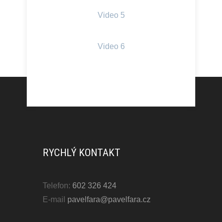
Video 5
Video 6
RYCHLÝ KONTAKT
Telefon:
602 326 424
E-mail
pavelfara@pavelfara.cz