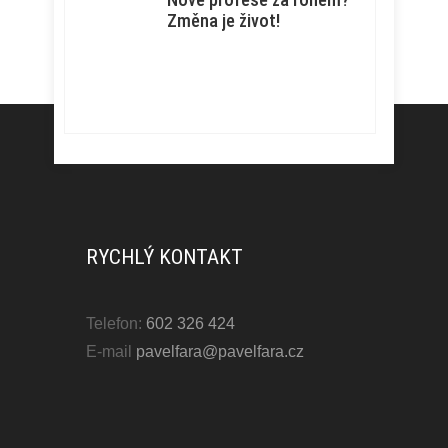
Změna je život!
RYCHLÝ KONTAKT
Telefon:
602 326 424
E-mail
pavelfara@pavelfara.cz