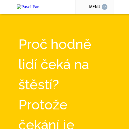
MENU
Proč hodně
lidí čeká na
štěstí?
Protože
čekání je