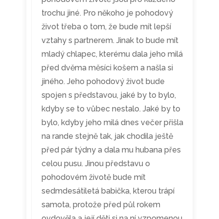
trochu jiné. Pro někoho je pohodový
život třeba o tom, že bude mít lepší
vztahy s partnerem. Jinak to bude mít
mladý chlapec, kterému dala jeho milá
před dvěma měsíci košem a našla si
jiného. Jeho pohodový život bude
spojen s představou, jaké by to bylo,
kdyby se to vůbec nestalo. Jaké by to
bylo, kdyby jeho milá dnes večer přišla
na rande stejně tak, jak chodila ještě
před pár týdny a dala mu hubana přes
celou pusu. Jinou představu o
pohodovém životě bude mít
sedmdesátiletá babička, kterou trápí
samota, protože před půl rokem
ovdověla a její děti si na ní vzpomenou