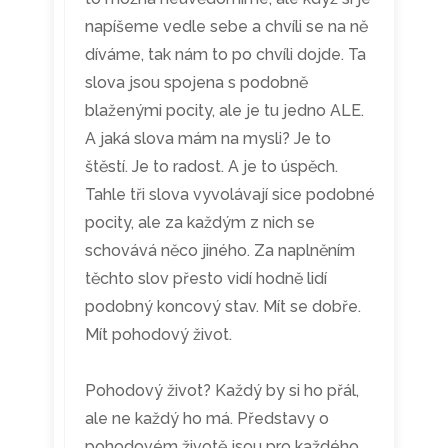
napíšeme vedle sebe a chvíli se na ně
díváme, tak nám to po chvíli dojde. Ta
slova jsou spojena s podobně
blaženými pocity, ale je tu jedno ALE.
A jaká slova mám na mysli? Je to
štěstí. Je to radost. A je to úspěch.
Tahle tři slova vyvolávají sice podobné
pocity, ale za každým z nich se
schovává něco jiného. Za naplněním
těchto slov přesto vidí hodně lidí
podobný koncový stav. Mít se dobře.
Mít pohodový život.
Pohodový život? Každý by si ho přál,
ale ne každý ho má. Představy o
pohodovém životě jsou pro každého