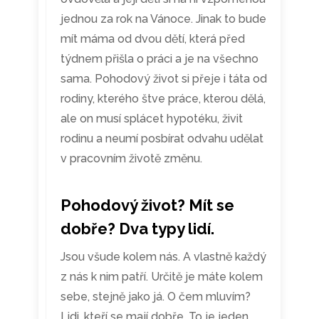
jednou za rok na Vánoce. Jinak to bude
mít máma od dvou dětí, která před
týdnem přišla o práci a je na všechno
sama. Pohodový život si přeje i táta od
rodiny, kterého štve práce, kterou dělá,
ale on musí splácet hypotéku, živit
rodinu a neumí posbírat odvahu udělat
v pracovním životě změnu.
Pohodový život? Mít se
dobře? Dva typy lidí.
Jsou všude kolem nás. A vlastně každý
z nás k nim patří. Určitě je máte kolem
sebe, stejně jako já. O čem mluvím?
Lidi, kteří se mají dobře. To je jeden