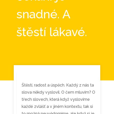
snadné. A
štěstí lákavé.
Štěstí, radost a úspěch. Každý z nás ta
slova někdy vyslovil. O čem mluvím? O
třech slovech, která když vyslovíme
každé zvlášť a v jiném kontextu, tak si
to možná neuvědomíme, ale když si je