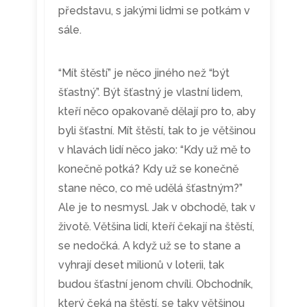
představu, s jakými lidmi se potkám v
sále.
“Mít štěstí” je něco jiného než “být
šťastný”. Být šťastný je vlastní lidem,
kteří něco opakovaně dělají pro to, aby
byli šťastní. Mít štěstí, tak to je většinou
v hlavách lidí něco jako: “Kdy už mě to
konečně potká? Kdy už se konečně
stane něco, co mě udělá šťastným?”
Ale je to nesmysl. Jak v obchodě, tak v
životě. Většina lidí, kteří čekají na štěstí,
se nedočká. A když už se to stane a
vyhrají deset milionů v loterii, tak
budou šťastní jenom chvíli. Obchodník,
který čeká na štěstí, se taky většinou