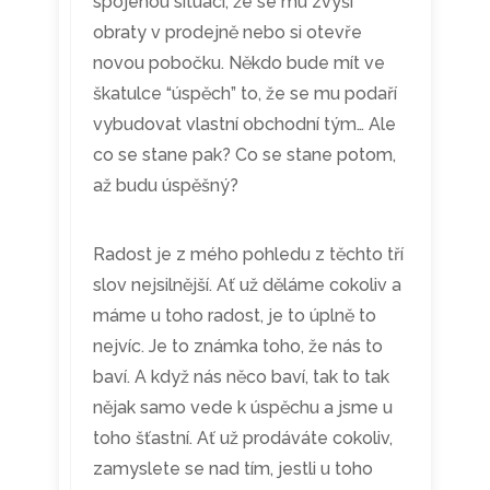
spojenou situaci, že se mu zvýší
obraty v prodejně nebo si otevře
novou pobočku. Někdo bude mít ve
škatulce “úspěch” to, že se mu podaří
vybudovat vlastní obchodní tým… Ale
co se stane pak? Co se stane potom,
až budu úspěšný?
Radost je z mého pohledu z těchto tří
slov nejsilnější. Ať už děláme cokoliv a
máme u toho radost, je to úplně to
nejvíc. Je to známka toho, že nás to
baví. A když nás něco baví, tak to tak
nějak samo vede k úspěchu a jsme u
toho šťastní. Ať už prodáváte cokoliv,
zamyslete se nad tím, jestli u toho