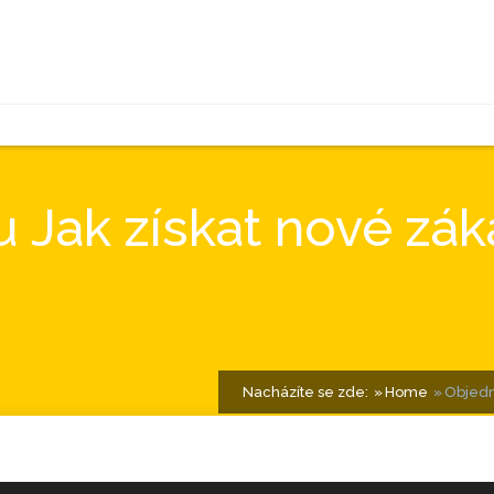
 Jak získat nové zák
Nacházíte se zde:
Home
Objedn