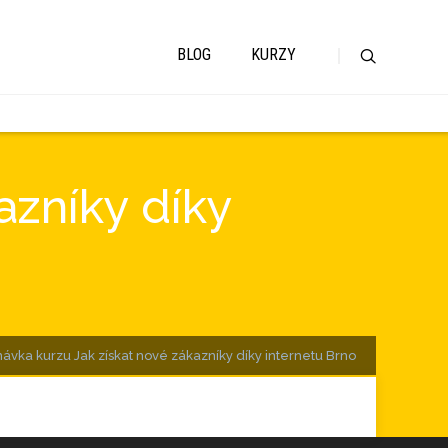
BLOG
KURZY
azníky díky
ávka kurzu Jak získat nové zákazníky díky internetu Brno