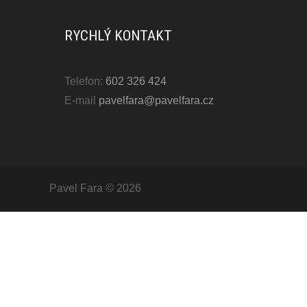
RYCHLÝ KONTAKT
Telefon:
602 326 424
E-mail
pavelfara@pavelfara.cz
Pavel Fara © 2026