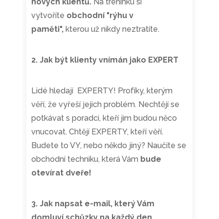
nových klientů.
Na tréninku si
vytvoříte
obchodní "rýhu v
paměti",
kterou už nikdy neztratíte.
2. Jak být klienty vnímán jako EXPERT
Lidé hledají EXPERTY! Profíky, kterým
věří, že vyřeší jejich problém. Nechtějí se
potkávat s poradci, kteří jim budou něco
vnucovat. Chtějí EXPERTY, kteří věří.
Budete to VY, nebo někdo jiný? Naučíte se
obchodní techniku, která Vám
bude
otevírat dveře!
3. Jak napsat e-mail, který Vám
domluví schůzky na každý den