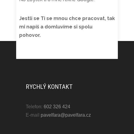
Jestli se Ti se mnou chce pracovat, tak
mi napiš a domluvíme si spolu
pohovor.
RYCHLÝ KONTAKT
Telefon:
602 326 424
E-mail
pavelfara@pavelfara.cz