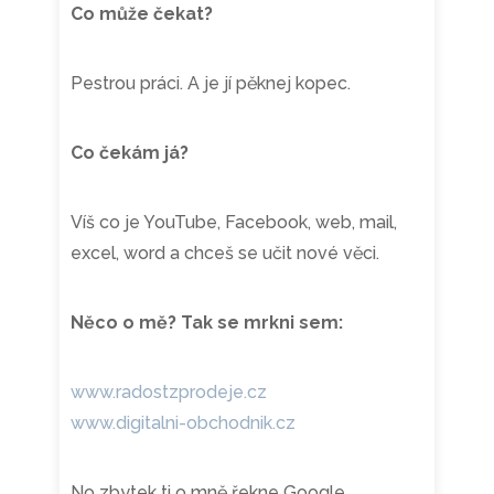
Co může čekat?
Pestrou práci. A je jí pěknej kopec.
Co čekám já?
Víš co je YouTube, Facebook, web, mail,
excel, word a chceš se učit nové věci.
Něco o mě? Tak se mrkni sem:
www.radostzprodeje.cz
www.digitalni-obchodnik.cz
No zbytek ti o mně řekne Google.