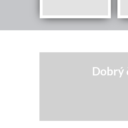
Dobrý č