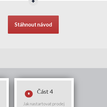
Stáhnout návod
Část 4
Jak nastartovat prodej