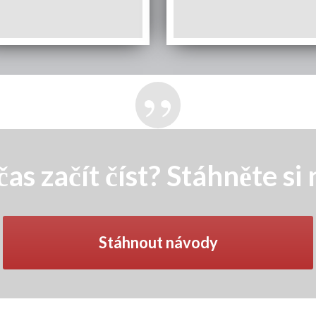
as začít číst? Stáhněte si
Stáhnout návody