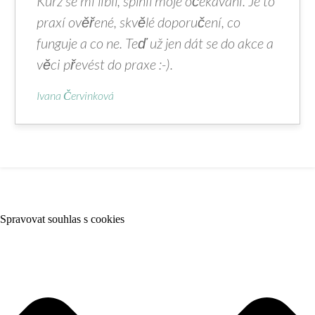
Kurz se mi líbil, splnil moje očekávání. Je to
praxí ověřené, skvělé doporučení, co
funguje a co ne. Teď už jen dát se do akce a
věci převést do praxe :-).
Ivana Červinková
Spravovat souhlas s cookies