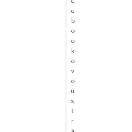
c
e
b
o
o
k
o
v
o
u
s
t
r
á