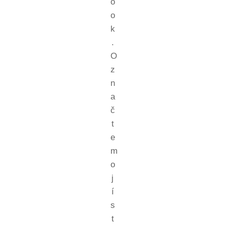
o
o
k
.
O
z
n
a
č
t
e
m
o
j
í
s
t